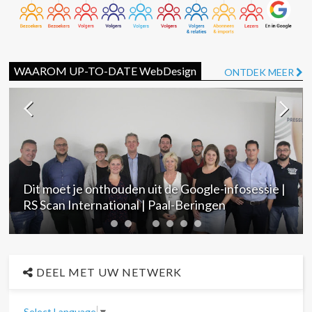
WAAROM UP-TO-DATE WebDesign
ONTDEK MEER
Dit moet je onthouden uit de Google-infosessie |
RS Scan International | Paal-Beringen
DEEL MET UW NETWERK
Select Language
▼