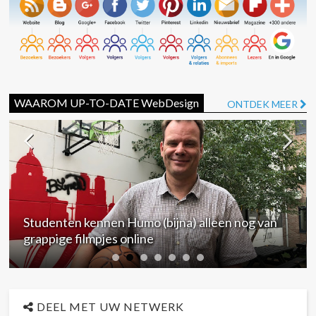
WAAROM UP-TO-DATE WebDesign
ONTDEK MEER
Dit moet je onthouden uit de Google-infosessie |
RS Scan International | Paal-Beringen
DEEL MET UW NETWERK