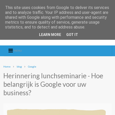
This site uses cookies from Google to deliver its services
and to analyze traffic. Your IP address and user-agent are
shared with Google along with performance and security
metrics to ensure quality of service, generate usage
statistics, and to detect and address abuse.
LEARN MORE
GOT IT
MENU
Home
blog
Google
Herinnering lunchseminarie - Hoe
belangrijk is Google voor uw
business?