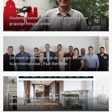
Studenten kennen Humo (bijna) alleen nog van
grappige filmpjes online
Dit moet je onthouden uit de Google-infosessie | RS
Scan International | Paal-Beringen
Getuigenis Dalemans | Smart-Blog naast bestaande
website| Sandrina Dalemans