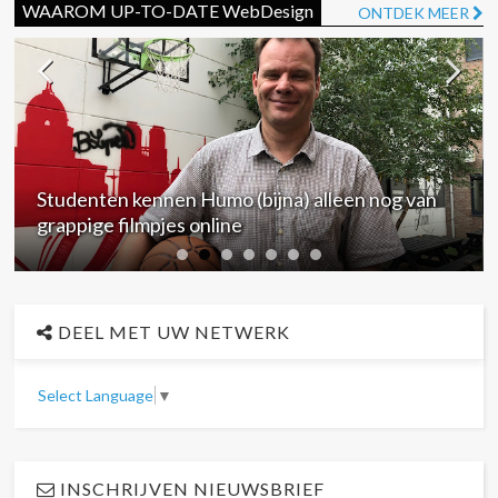
WAAROM UP-TO-DATE WebDesign
ONTDEK MEER
Studenten kennen Humo (bijna) alleen nog van
grappige filmpjes online
DEEL MET UW NETWERK
Select Language
▼
INSCHRIJVEN NIEUWSBRIEF