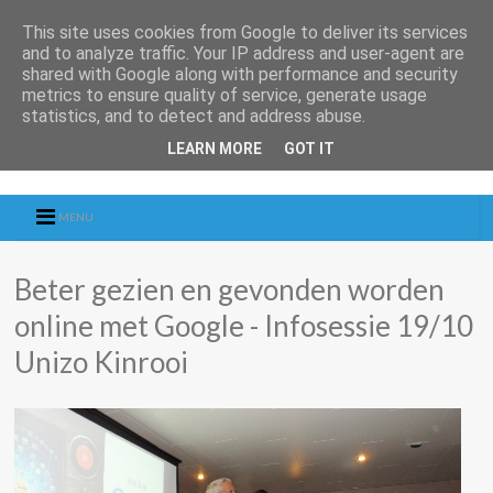
This site uses cookies from Google to deliver its services
and to analyze traffic. Your IP address and user-agent are
shared with Google along with performance and security
metrics to ensure quality of service, generate usage
statistics, and to detect and address abuse.
LEARN MORE
GOT IT
MENU
Beter gezien en gevonden worden
online met Google - Infosessie 19/10
Unizo Kinrooi