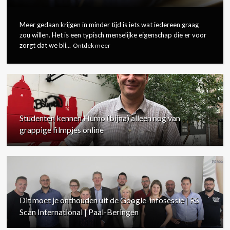
Meer gedaan krijgen in minder tijd is iets wat iedereen graag
zou willen. Het is een typisch menselijke eigenschap die er voor
zorgt dat we bli...
Ontdek meer
Studenten kennen Humo (bijna) alleen nog van
grappige filmpjes online
Dit moet je onthouden uit de Google-infosessie | RS
Scan International | Paal-Beringen