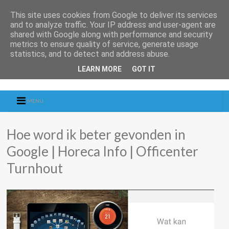
This site uses cookies from Google to deliver its services
and to analyze traffic. Your IP address and user-agent are
shared with Google along with performance and security
metrics to ensure quality of service, generate usage
statistics, and to detect and address abuse.
LEARN MORE
GOT IT
MENU
Hoe word ik beter gevonden in
Google | Horeca Info | Officenter
Turnhout