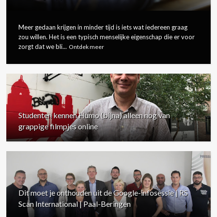
Meer gedaan krijgen in minder tijd is iets wat iedereen graag
zou willen. Het is een typisch menselijke eigenschap die er voor
zorgt dat we bli...
Ontdek meer
Studenten kennen Humo (bijna) alleen nog van
grappige filmpjes online
Dit moet je onthouden uit de Google-infosessie | RS
Scan International | Paal-Beringen