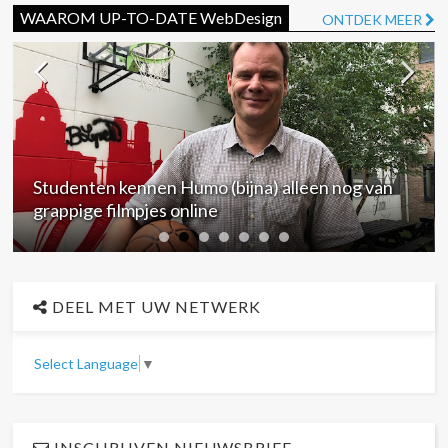
WAAROM UP-TO-DATE WebDesign
ONTDEK MEER
Studenten kennen Humo (bijna) alleen nog van
grappige filmpjes online
DEEL MET UW NETWERK
Select Language
▼
INSCHRIJVEN NIEUWSBRIEF