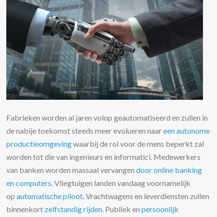
Fabrieken worden al jaren volop geautomatiseerd en zullen in
de nabije toekomst steeds meer evolueren naar
een autonome
productieomgeving
waarbij de rol voor de mens beperkt zal
worden tot die van ingenieurs en informatici. Medewerkers
van banken worden massaal vervangen
door online banking
en computers
. Vliegtuigen landen vandaag voornamelijk
op
automatische piloot
. Vrachtwagens en leverdiensten zullen
binnenkort
zelfstandig rijden
. Publiek en
persoonlijk