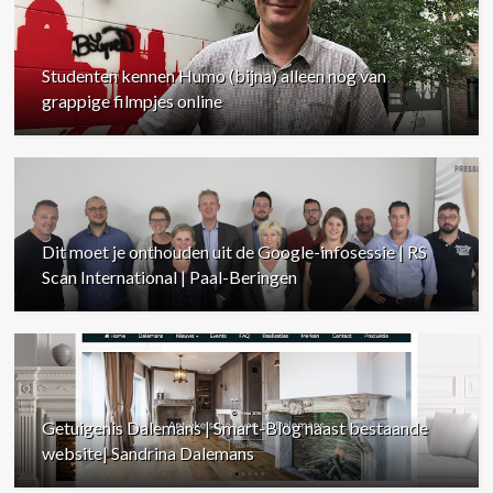
Studenten kennen Humo (bijna) alleen nog van
grappige filmpjes online
Dit moet je onthouden uit de Google-infosessie | RS
Scan International | Paal-Beringen
Getuigenis Dalemans | Smart-Blog naast bestaande
website| Sandrina Dalemans