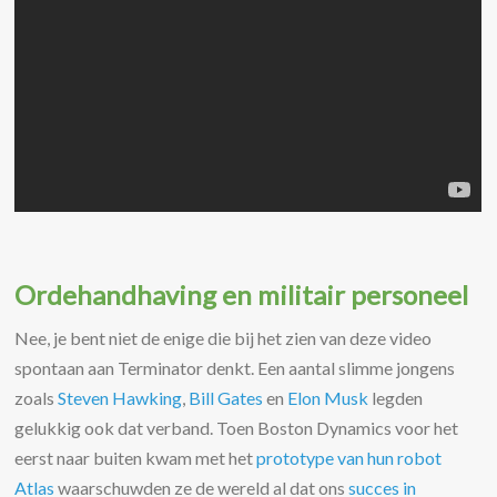
Ordehandhaving en militair personeel
Nee, je bent niet de enige die bij het zien van deze video
spontaan aan Terminator denkt. Een aantal slimme jongens
zoals
Steven Hawking
,
Bill Gates
en
Elon Musk
legden
gelukkig ook dat verband. Toen Boston Dynamics voor het
eerst naar buiten kwam met het
prototype van hun robot
Atlas
waarschuwden ze de wereld al dat ons
succes in