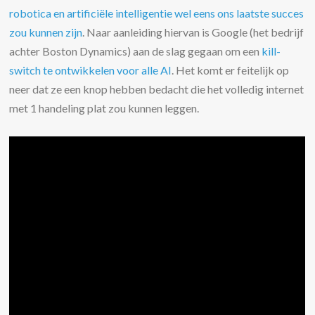
robotica en artificiële intelligentie wel eens ons laatste succes
zou kunnen zijn
. Naar aanleiding hiervan is Google (het bedrijf
achter Boston Dynamics) aan de slag gegaan om een
kill-
switch te ontwikkelen voor alle AI
. Het komt er feitelijk op
neer dat ze een knop hebben bedacht die het volledig internet
met 1 handeling plat zou kunnen leggen.